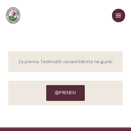
Skip
to
content
Za prenos Tedenskih oznanil kliknite na gumb
PRENESI