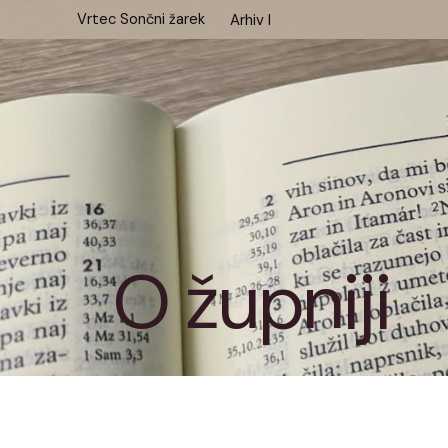
Skip
Vrtec Sončni žarek
Arhiv I
to
content
O župniji