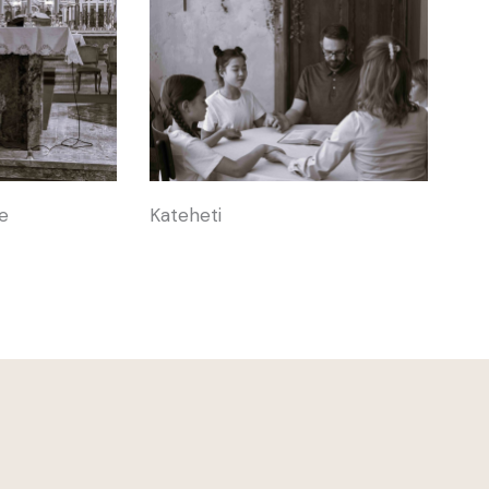
je
Kateheti