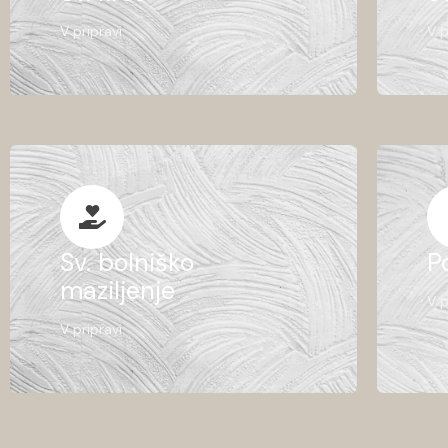
V pripravi.
V p
Sv. bolniško
P
maziljenje
V p
V pripravi.