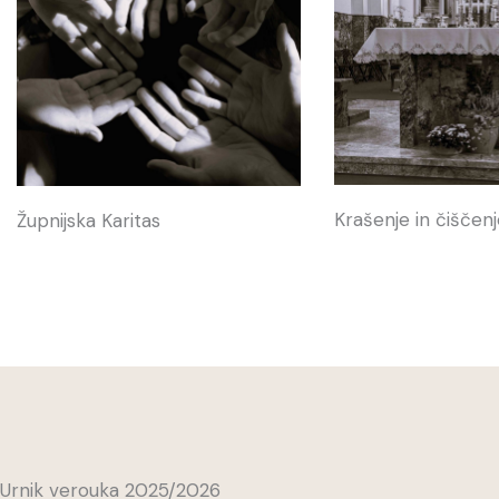
Krašenje in čiščen
Župnijska Karitas
Urnik verouka 2025/2026