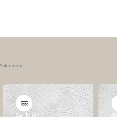
Zakramenti
Sv. krst
S