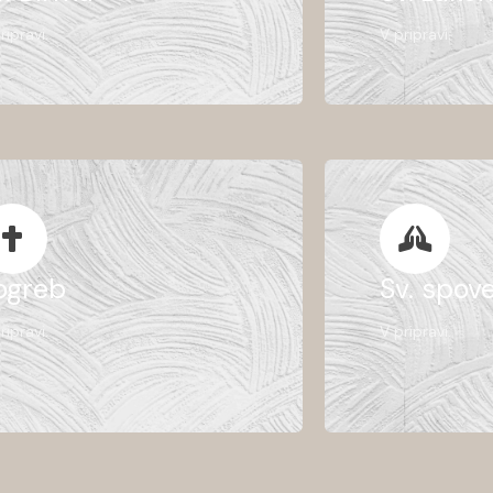
ripravi.
V pripravi.
ogreb
Sv. spov
ripravi.
V pripravi.