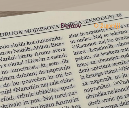
Domov
O župniji