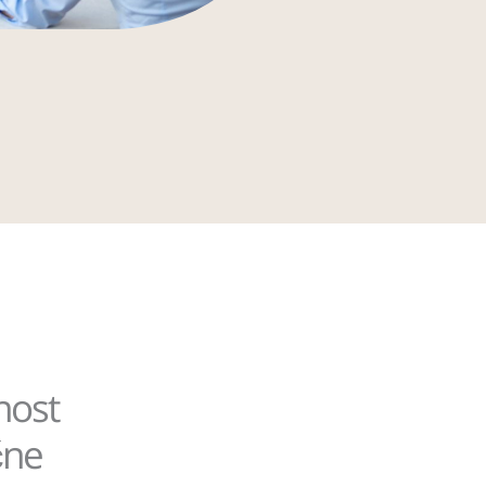
nost
čne