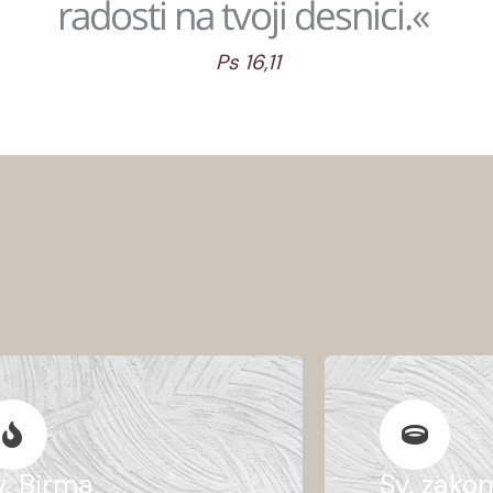
radosti na tvoji desnici.«
Ps 16,11
v. Birma
Sv. zako