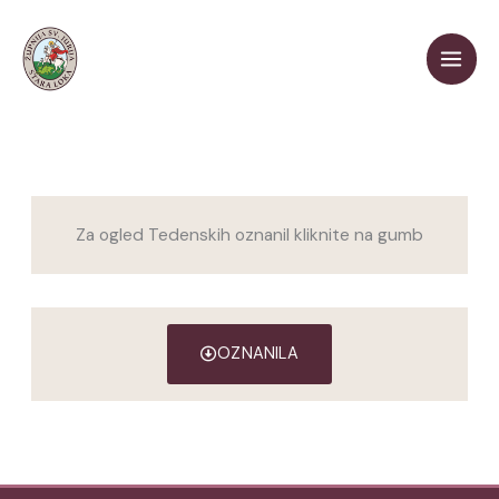
Skip
to
content
Za ogled Tedenskih oznanil kliknite na gumb
OZNANILA