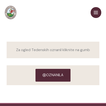
Skip
to
content
Za ogled Tedenskih oznanil kliknite na gumb
OZNANILA