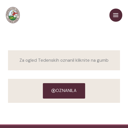
Skip
to
content
Za ogled Tedenskih oznanil kliknite na gumb
OZNANILA