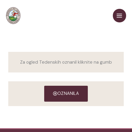
Skip
to
content
Za ogled Tedenskih oznanil kliknite na gumb
OZNANILA