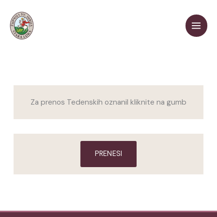
Skip
to
content
Za prenos Tedenskih oznanil kliknite na gumb
PRENESI