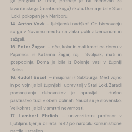
ga pregnali iz Trsta, pozneje je bil imenovan za
lavantinskega (mariborskega) škofa. Doma je bil v Stari
Loki, pokopan je v Mariboru.
14. Anton Vovk
– ljubljanski nadškof. Ob birmovanju
so ga v Novemu mestu na vlaku polili z bencinom in
zažgali.
15. Peter Žagar
– oče, kolar in mali kmet na domu v
Papirnici, in Katarina Žagar, roj. Svoljšak, mati in
gospodinja. Doma je bila iz Dolenje vasi v župniji
Selca.
16. Rudolf Besel
– misijonar iz Salzburga. Med vojno
in po vojni je bil župnijski upravitelj v Stari Loki. Zaradi
pomanjkanja duhovnikov je opravljal dušno
pastirstvo tudi v obeh dolinah. NaučiI se je slovensko.
Velikokrat je bil v smrtni nevarnosti.
17. Lambert Ehrlich
– univerzitetni profesor v
Ljubljani, kjer je bil leta 1942 po naročilu komunistične
partije ustreljen.