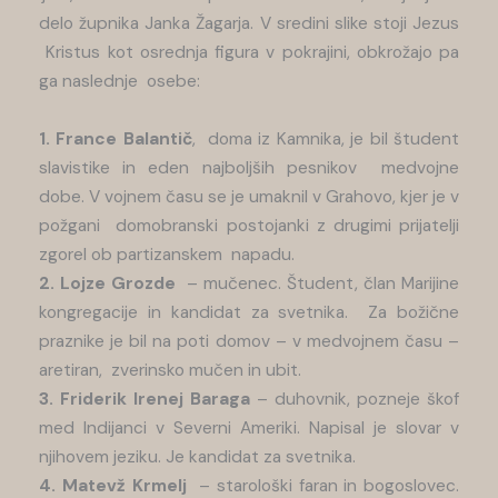
delo župnika Janka Žagarja. V sredini slike stoji Jezus
Kristus kot osrednja figura v pokrajini, obkrožajo pa
ga naslednje osebe:
1. France Balantič
, doma iz Kamnika, je bil študent
slavistike in eden najboljših pesnikov medvojne
dobe. V vojnem času se je umaknil v Grahovo, kjer je v
požgani domobranski postojanki z drugimi prijatelji
zgorel ob partizanskem napadu.
2. Lojze Grozde
– mučenec. Študent, član Marijine
kongregacije in kandidat za svetnika. Za božične
praznike je bil na poti domov – v medvojnem času –
aretiran, zverinsko mučen in ubit.
3. Friderik Irenej Baraga
– duhovnik, pozneje škof
med Indijanci v Severni Ameriki. Napisal je slovar v
njihovem jeziku. Je kandidat za svetnika.
4. Matevž Krmelj
– starološki faran in bogoslovec.