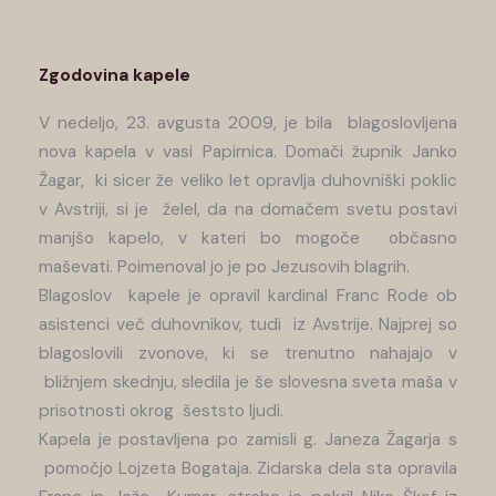
Zgodovina kapele
V nedeljo, 23. avgusta 2009, je bila blagoslovljena
nova kapela v vasi Papirnica. Domači župnik Janko
Žagar, ki sicer že veliko let opravlja duhovniški poklic
v Avstriji, si je želel, da na domačem svetu postavi
manjšo kapelo, v kateri bo mogoče občasno
maševati. Poimenoval jo je po Jezusovih blagrih.
Blagoslov kapele je opravil kardinal Franc Rode ob
asistenci več duhovnikov, tudi iz Avstrije. Najprej so
blagoslovili zvonove, ki se trenutno nahajajo v
bližnjem skednju, sledila je še slovesna sveta maša v
prisotnosti okrog šeststo ljudi.
Kapela je postavljena po zamisli g. Janeza Žagarja s
pomočjo Lojzeta Bogataja. Zidarska dela sta opravila