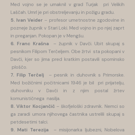
Med vojno se je umaknil v grad Turjak pri Velikih
Laščah. Umrl je pri obstreljevanju in požigu gradu.
5. Ivan Veider
– profesor umetnostne zgodovine in
pozneje župnik v Stari Loki. Med vojno in po njej zaprt
in preganjan. Pokopan je v Mengšu.
6. Franc Krašna
– župnik v Davči. Ubit skupaj s
pesnikom Filipom Terčeljem. Obe žrtvi sta pokopani v
Davči, kjer so jima pred kratkim postavili spominsko
ploščo.
7. Filip Terčelj
– pesnik in duhovnik s Primorske.
Med božičnimi počitnicami 1946 je bil pri prijatelju,
duhovniku v Davči in z njim postal žrtev
komunističnega nasilja.
8. Viktor Kocjančič
– škofjeloški zdravnik. Nemci so
ga zaradi umora njihovega častnika ustrelili skupaj s
petdesetimi talci.
9. Mati Terezija
– misijonarka Ijubezni, Nobelova