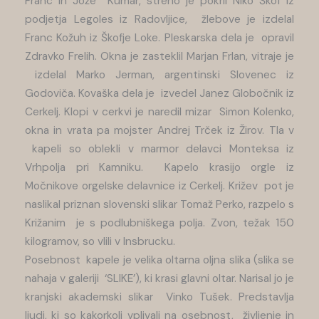
Franc in Jože Kumar, streho je pokril Niko Škof iz
podjetja Legoles iz Radovljice, žlebove je izdelal
Franc Kožuh iz Škofje Loke. Pleskarska dela je opravil
Zdravko Frelih. Okna je zasteklil Marjan Frlan, vitraje je
izdelal Marko Jerman, argentinski Slovenec iz
Godoviča. Kovaška dela je izvedel Janez Globočnik iz
Cerkelj. Klopi v cerkvi je naredil mizar Simon Kolenko,
okna in vrata pa mojster Andrej Trček iz Žirov. Tla v
kapeli so oblekli v marmor delavci Monteksa iz
Vrhpolja pri Kamniku. Kapelo krasijo orgle iz
Močnikove orgelske delavnice iz Cerkelj. Križev pot je
naslikal priznan slovenski slikar Tomaž Perko, razpelo s
Križanim je s podlubniškega polja. Zvon, težak 150
kilogramov, so vlili v Insbrucku.
Posebnost kapele je velika oltarna oljna slika (slika se
nahaja v galeriji ‘SLIKE’), ki krasi glavni oltar. Narisal jo je
kranjski akademski slikar Vinko Tušek. Predstavlja
ljudi, ki so kakorkoli vplivali na osebnost, življenje in