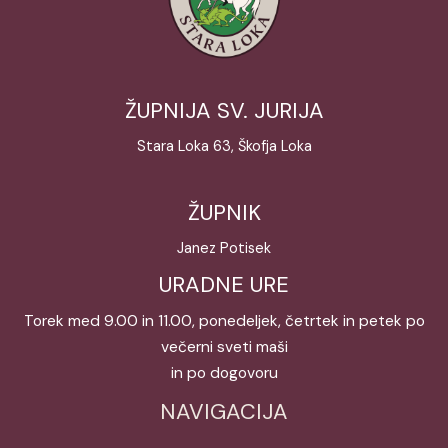
ŽUPNIJA SV. JURIJA
Stara Loka 63, Škofja Loka
ŽUPNIK
Janez Potisek
URADNE URE
Torek med 9.00 in 11.00, ponedeljek, četrtek in petek po
večerni sveti maši
in po dogovoru
NAVIGACIJA