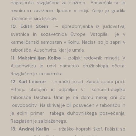
nagrajenka, razglašena za blaženo. Posvečala se je
revnim in zavrženim Ijudem v Indiji. Zanje je gradila
bolnice in sirotišnice.
10. Edith Stein
– spreobrnjenka iz judovstva,
svetnica in sozavetnica Evrope. Vstopila je v
karmeličanski samostan v Kölnu. Nacisti so jo zaprli v
taborišče Auschwitz, kjer je umrla.
11. Maksimilijan Kolbe
– poljski redovnik minorit. V
Auschwitzu je umrl namesto družinskega očeta.
Razglašen je za svetnika.
12. Karl Leisner
– nemški jezuit. Zaradi upora proti
Hitlerju obsojen in odpeljan v koncentracijsko
taborišče Dachau. Umrl je na domu nekaj dni po
osvoboditvi. Na skrivaj je bil posvečen v taborišču in
je edini primer takega duhovniškega posvečenja.
Razglašen je za blaženega.
13. Andrej Karlin
– tržaško-koprski škof. Fašisti so