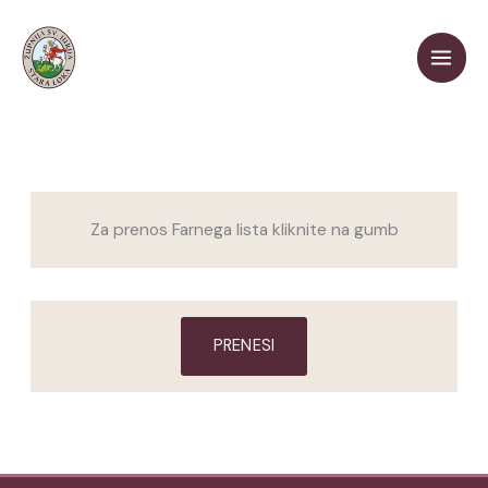
Skip
to
content
Za prenos Farnega lista kliknite na gumb
PRENESI