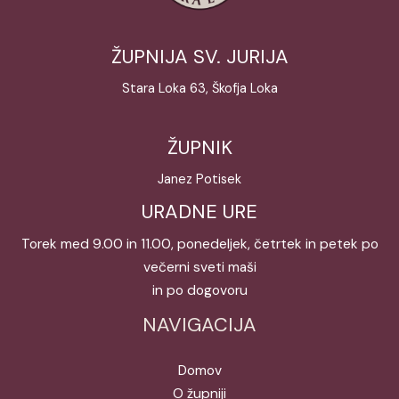
ŽUPNIJA SV. JURIJA
Stara Loka 63, Škofja Loka
ŽUPNIK
Janez Potisek
URADNE URE
Torek med 9.00 in 11.00, ponedeljek, četrtek in petek po
večerni sveti maši
in po dogovoru
NAVIGACIJA
Domov
O župniji