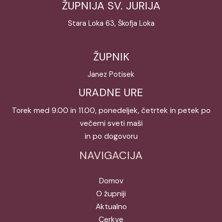
ŽUPNIJA SV. JURIJA
Stara Loka 63, Škofja Loka
ŽUPNIK
Janez Potisek
URADNE URE
Torek med 9.00 in 11.00, ponedeljek, četrtek in petek po
večerni sveti maši
in po dogovoru
NAVIGACIJA
Domov
O župniji
Aktualno
Cerkve