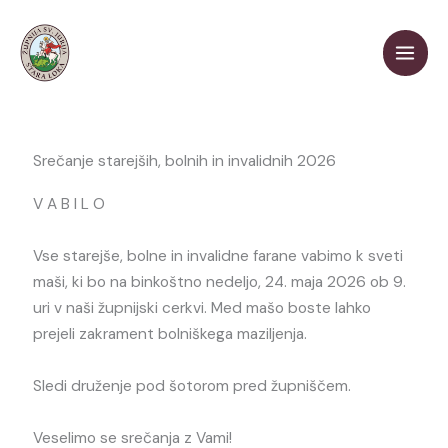
Skip
to
content
Srečanje starejših, bolnih in invalidnih 2026
V A B I L O
Vse starejše, bolne in invalidne farane vabimo k sveti
maši, ki bo na binkoštno nedeljo, 24. maja 2026 ob 9.
uri v naši župnijski cerkvi. Med mašo boste lahko
prejeli zakrament bolniškega maziljenja.
Sledi druženje pod šotorom pred župniščem.
Veselimo se srečanja z Vami!