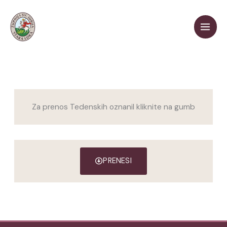
Skip
to
content
Za prenos Tedenskih oznanil kliknite na gumb
PRENESI